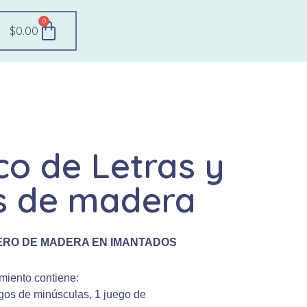
0
Carrito
$
0.00
o de Letras y
 de madera
ERO DE MADERA EN IMANTADOS
iento contiene:
egos de minúsculas, 1 juego de