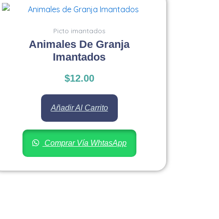
Picto imantados
Animales De Granja
Imantados
$
12.00
Añadir Al Carrito
Comprar Vía WhtasApp