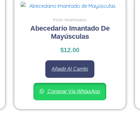
Picto imantados
Abecedario Imantado De
Mayúsculas
$
12.00
Añadir Al Carrito
Comprar Vía WhtasApp