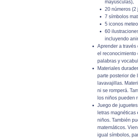
mayúsculas),
20 números (2 
7 símbolos mat
5 iconos meteo
60 ilustracione
incluyendo anim
Aprender a través
el reconocimiento d
palabras y vocabu
Materiales durader
parte posterior de 
lavavajillas. Mate
ni se romperá. Tam
los niños pueden r
Juego de juguetes 
letras magnéticas
niños. También pu
matemáticos. Viene
igual símbolos, p