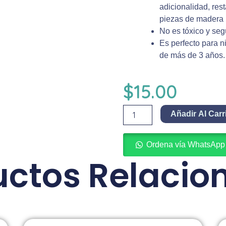
adicionalidad, rest
piezas de madera 
No es tóxico y seg
Es perfecto para 
de más de 3 años.
$
15.00
Magnético
Añadir Al Carr
de
Letras
y
Ordena vía WhatsApp
Números
uctos Relacio
de
madera
cantidad