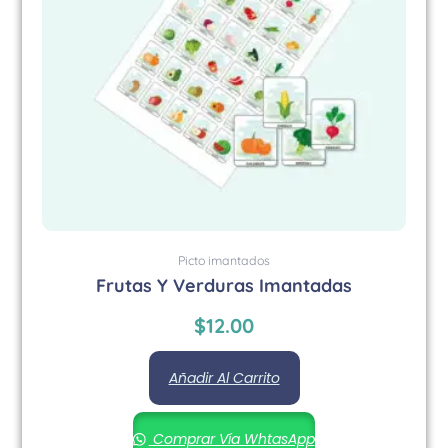
Picto imantados
Frutas Y Verduras Imantadas
$
12.00
Añadir Al Carrito
Comprar Vía WhtasApp