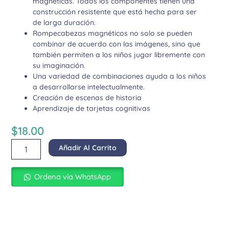
magnéticas. Todos los componentes tienen una
construcción resistente que está hecha para ser
de larga duración.
Rompecabezas magnéticos no solo se pueden
combinar de acuerdo con las imágenes, sino que
también permiten a los niños jugar libremente con
su imaginación.
Una variedad de combinaciones ayuda a los niños
a desarrollarse intelectualmente.
Creación de escenas de historia
Aprendizaje de tarjetas cognitivas
$
18.00
Caja
Añadir Al Carrito
Magnética
de
Edificios
Ordena vía WhatsApp
cantidad